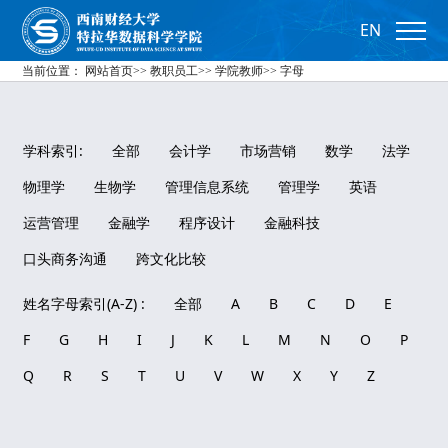
EN
当前位置：
网站首页
>>
教职员工
>>
学院教师
>>
字母
学科索引:
全部
会计学
市场营销
数学
法学
物理学
生物学
管理信息系统
管理学
英语
运营管理
金融学
程序设计
金融科技
口头商务沟通
跨文化比较
姓名字母索引(A-Z) :
全部
A
B
C
D
E
F
G
H
I
J
K
L
M
N
O
P
Q
R
S
T
U
V
W
X
Y
Z