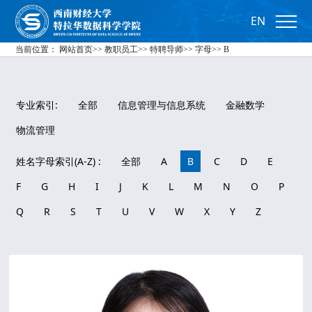
EN
当前位置：
网站首页
>>
教职员工
>>
特聘导师
>>
字母
>>
B
专业索引:
全部
信息管理与信息系统
金融数学
物流管理
姓名字母索引(A-Z) :
全部
A
B
C
D
E
F
G
H
I
J
K
L
M
N
O
P
Q
R
S
T
U
V
W
X
Y
Z